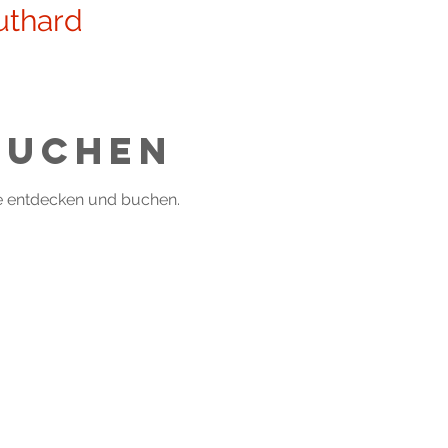
uthard
Aikido
Fit in Form
MänFit
Konditionsgymnastik
buchen
e entdecken und buchen.