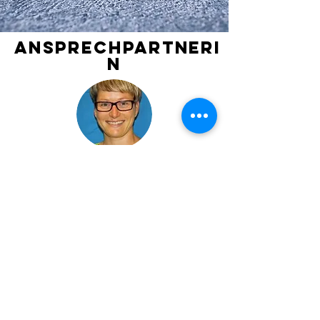
Ansprechpartneri
n
Kerstin Berghöfer
Ansprechpartnerin Fit in Form
E-Mail:​
fit-in-form
(at)jsckn.net
Zentral ist bei diesem Angebot, dass alle
Elemente den neuesten Erkenntnissen aus
dem Fitness- und Gesundheitssport
entsprechen.
Seit 2012 hat
Trainerin Kerstin Berghöfer