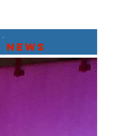
JSC Karlsdorf-Neuthard
Mitglied werden
Mitgliedsbeiträge
News