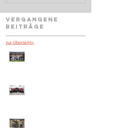
Vergangene
Beiträge
zur Übersicht>
Jugendfreizeit 2024
Tick, Trick und Track auf dem
Umzug in Karlsdorf
Vereine am Tisch - die Freien
Wähler zu Besuch beim JSC