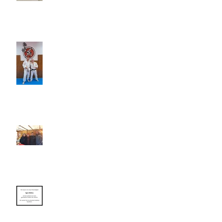
5. Dan: Besser geht's nicht ...
Nikolausmarkt 2023 in Karlsdorf
– wir waren dabei!
Wir trauern um unser
Ehrenmitglied Egon Klefenz