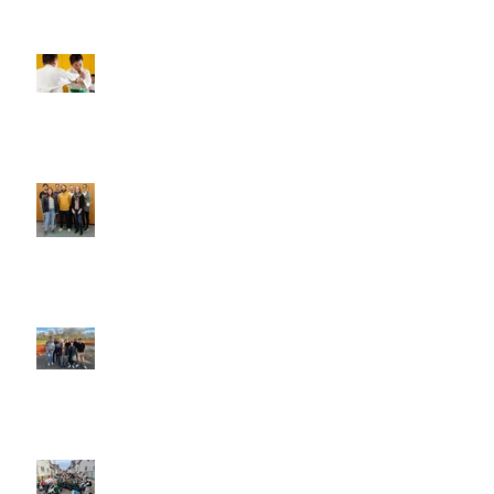
Neuer Judo-Anfängerkurs
Mitgliederversammlung 2023
Jugendversammlung 2023
Intergalaktische Faschingsgrüße