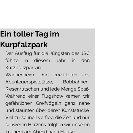
JSC Karlsdorf-Neuthard
Mitglied werden
Mitgliedsbeiträge
Ein toller Tag im
Kurpfalzpark
Der Ausflug für die Jüngsten des JSC 
führte in diesem Jahr in den 
Kurzpfalzpark in
Wachenheim. Dort erwarteten uns 
Abenteuerspielplätze, Bobbahnen, 
Riesenrutschen und jede Menge Spaß. 
Während einer Flugshow kamen wir 
gefährlichen Greifvögeln ganz nahe 
und staunten über deren Kunststücke. 
Viel zu schnell verflog die Zeit und nur 
schweren Herzens folgten wir unseren 
Trainern am Abend nach Hause.