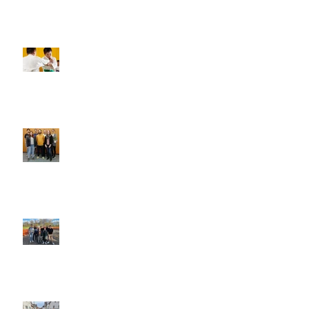
Neuer Judo-Anfängerkurs
Mitgliederversammlung 2023
Jugendversammlung 2023
Intergalaktische Faschingsgrüße