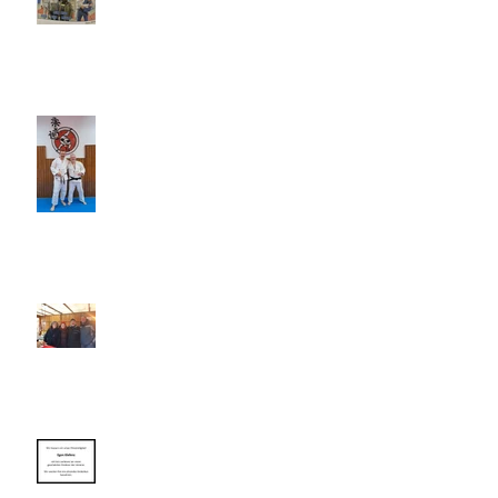
Wähler zu Besuch beim JSC
5. Dan: Besser geht's nicht ...
Nikolausmarkt 2023 in Karlsdorf
– wir waren dabei!
Wir trauern um unser
Ehrenmitglied Egon Klefenz